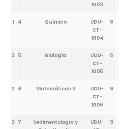
1003
1
4
Química
UDU-
6
CT-
1004
2
5
Biología
UDU-
6
CT-
1005
2
6
Matemáticas II
UDU-
9
CT-
1006
2
7
Sedimentología y
UDU-
9