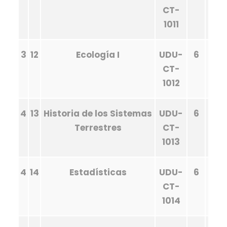
CT-
1011
3
12
Ecología I
UDU-
6
CT-
1012
4
13
Historia de los Sistemas
UDU-
6
Terrestres
CT-
1013
4
14
Estadísticas
UDU-
6
CT-
1014