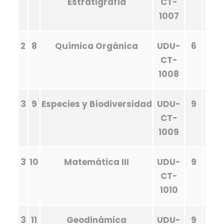
Estratigrafía
CT-
1007
2
8
Química Orgánica
UDU-
6
CT-
1008
3
9
Especies y Biodiversidad
UDU-
9
CT-
1009
3
10
Matemática III
UDU-
9
CT-
1010
3
11
Geodinámica
UDU-
9