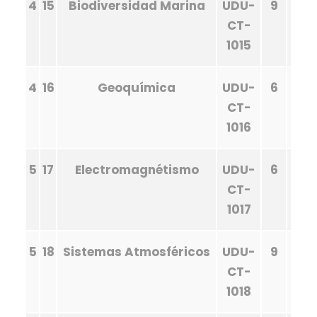
4
15
Biodiversidad Marina
UDU-
9
CT-
1015
4
16
Geoquímica
UDU-
6
CT-
1016
5
17
Electromagnétismo
UDU-
6
CT-
1017
5
18
Sistemas Atmosféricos
UDU-
9
CT-
1018