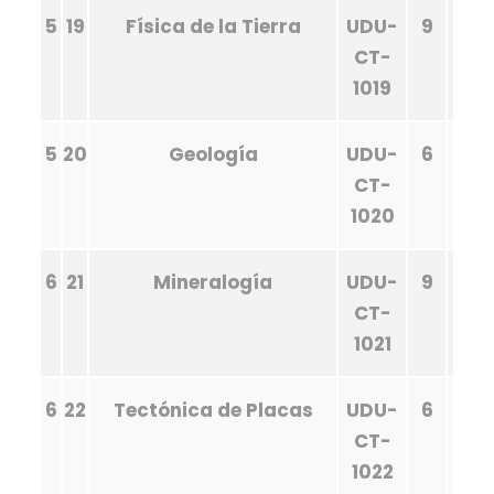
5
19
Física de la Tierra
UDU-
9
CT-
1019
5
20
Geología
UDU-
6
CT-
1020
6
21
Mineralogía
UDU-
9
CT-
1021
6
22
Tectónica de Placas
UDU-
6
CT-
1022