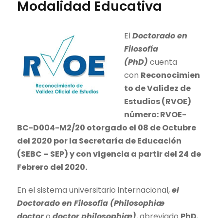
Modalidad Educativa
El
Doctorado en
Filosofía
(PhD)
cuenta
con
Reconocimien
to de Validez de
Estudios (RVOE)
número:
RVOE-
BC-D004-M2/20 otorgado el 08 de Octubre
del 2020 por la Secretaría de Educación
(SEBC – SEP) y con vigencia a partir del 24 de
Febrero del 2020.
En el sistema universitario internacional,
el
Doctorado en Filosofía (Philosophiæ
doctor
o
doctor philosophiæ)
, abreviado
PhD
,